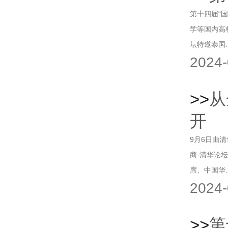
第十四届“
学等国内高
坛特邀泰国..
2024-
>>
从
开
9月6日由
商·清华论
席、中国华..
2024-
>>
第