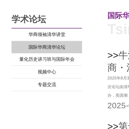
国际
学术论坛
Ts
华商领袖清华讲堂
国际华商清华论坛
>>
牛
量化历史讲习班与国际年会
商・
视频中心
2025年8
专题交流
次论坛由清
办，英国潮..
2025-
>>
第