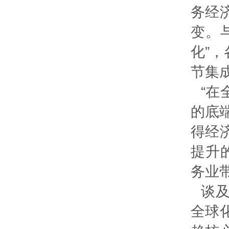
务经
变。
化”
节集
“
的底
得经
提升
务业
谈
全球