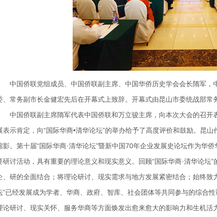
中国侨联党组成员、中国侨联副主席、中国华侨历史学会会长隋军，
委、常务副市长金健宏先后在开幕式上致辞。开幕式由昆山市委统战部常
中国侨联副主席隋军
代表中国侨联和万立骏主席，向本次大会的召开
展表示肯定，向
“国际华商•清华论坛”的举办给予了高度评价和鼓励。昆山
缩影。第十届
“国际华商·清华论坛”暨新中国70年企业发展史论坛作为华
要研讨活动，具有重要的理论意义和现实意义。
回顾
“国际华商·清华论坛
企、研的全面结合；将理论研讨、现实需求与地方发展紧密结合；始终致
坛”已经发展成为学者、华商、政府、智库、社会团体等共同参与的综合
理论研讨、现实关怀、服务华商等方面焕发出愈来愈大的影响力和生机活