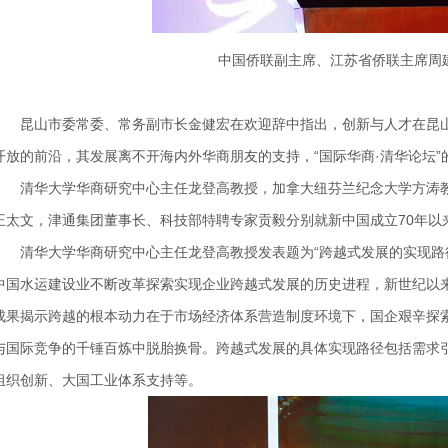
中国侨联副主席、江苏省侨联主席周
昆山市委常委、常务副市长金健宏
在欢迎辞中指出，创新与人才在昆
开放的前沿，其发展离不开海内外华商朋友的支持，
“国际华商·清华论坛
清华大学华商研究中心主任龙登高教授，加拿大纽芬兰纪念大学方涛
王太文，津通集团董事长、科技部特聘专家贡毅分别就新中国成立
70
年以
清华大学华商研究中心主任龙登高教授发表题为
“
跨越式发展的实现路
中国水运建设业不断改革探索实现企业跨越式发展的历史进程，新世纪以
成果揭示跨越的根本动力在于市场经济体系营造制度环境下，国企艰辛探
与国际竞争的千锤百炼中脱胎换骨。跨越式发展的具体实现路径包括需求
组织创新、大国工业体系支持等。